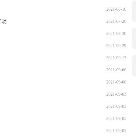
2021-08-10
活动
2021-07-26
2021-09-30
2021-09-29
2021-09-17
2021-09-06
2021-09-06
2021-09-03
2021-09-03
2021-09-03
2021-09-03