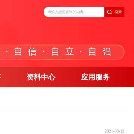
搜索
事
资料中心
应用服务
2021-08-12