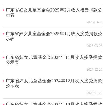
广东省妇女儿童基金会2025年2月收入接受捐款公
示表
2025-03-19
广东省妇女儿童基金会2025年1月收入接受捐款公
示表
2025-03-06
广东省妇女儿童基金会2024年11月收入接受捐款
公示表
2024-12-20
广东省妇女儿童基金会2024年12月收入接受捐款
公示表
2025-01-20
广东省妇女儿童基金会2024年10月收入接受捐款