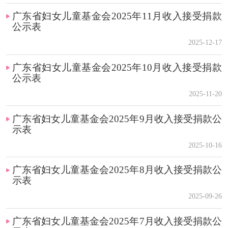
广东省妇女儿童基金会2025年11月收入接受捐款
公示表
2025-12-17
广东省妇女儿童基金会2025年10月收入接受捐款
公示表
2025-11-20
广东省妇女儿童基金会2025年9月收入接受捐款公
示表
2025-10-16
广东省妇女儿童基金会2025年8月收入接受捐款公
示表
2025-09-26
广东省妇女儿童基金会2025年7月收入接受捐款公