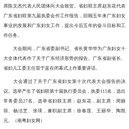
席陈文杰代表人民团体向大会致贺。省妇联主席赵东花代表
广东省妇联第九届执委会作工作报告，回顾五年来广东妇女
事业的发展和广东妇女工作，提出今后五年的奋斗目标和工
作任务。
大会期间，广东省委副书记、省长黄华华为广东妇女十
大全体代表作了关于广东经济形势的报告。广东省副省长、
省妇儿工委主任雷于蓝在闭幕式上作重要讲话。
大会通过了关于广东省妇女第十次代表大会报告的决
议。选举产生了省妇联第十届执行委员会，执委115名，选出
常务委员27名。选举省妇联主席：赵东花，副主席：周丽
琼、杨洁芝、张瑛，兼职副主席：徐春莲、王丽华、陶凯
元。（南粤妇女网）