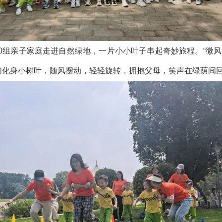
0组亲子家庭走进自然绿地，一片小小叶子串起奇妙旅程。“微风吹
们化身小树叶，随风摆动，轻轻旋转，拥抱父母，笑声在绿荫间