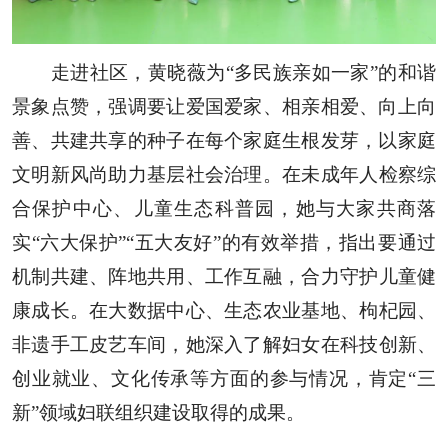
走进
社区，
黄晓薇
为
“多民族亲如一家”的
和谐
景象
点赞
，强调
要让爱国爱家
、相亲相爱、向上向
善、共建共享
的种子在每个家庭生根发芽，
以家庭
文明新风尚助力
基层
社会
治理。
在
未成年人
检察
综
合
保护中心
、
儿童生态科普园
，
她
与大家
共商
落
实
“六大保护”
“五大友好”
的
有效
举措
，
指出
要
通过
机制共建、阵地共
用、工作互融
，
合力
守护
儿童
健
康
成长
。
在大数据中心、生态农业基地、枸杞园
、
非遗手工皮艺车间
，
她
深入
了解妇女
在
科技创新、
创业就业
、文化传承
等
方面
的
参与情况
，
肯定
“三
新”领域妇联组织建设
取得的
成果。