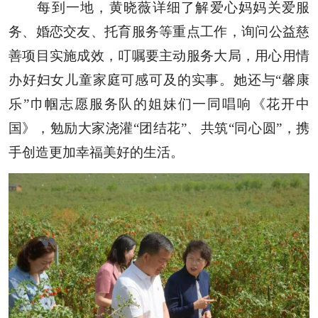
每到一地，
黄晓薇
详细
了解
爱心妈妈关爱服
务、
婚恋交友、
托育服务
等
重点
工作，
询问公益慈
善项目实施成效，
叮嘱要
主动服务大局
，
用心用情
办好妇女儿童家庭可感可及的实事
。
她
还
与
“馨康
乐”巾帼志愿服务队的
姐妹们一同唱响《花开中
国》，勉励大家浇灌
“团结花”
、
共筑
“同心圆”，
携
手
创造更加幸福美好的生活
。