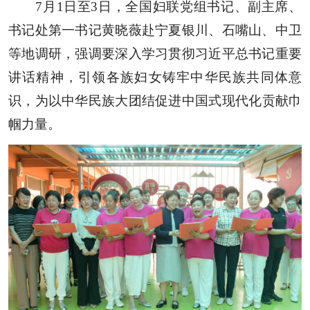
7月1日至3日，全国妇联党组书记、副主席、
书记处第一书记黄晓薇赴
宁夏银川、石嘴山、中卫
等地调研，强调要深入学习贯彻习近平总书记重要
讲话精神，
引领各族妇女铸牢中华民族共同体意
识，
为
以
中华
民族大团结促进中国式现代化
贡献巾
帼力量
。