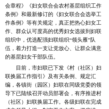
会章程》《妇女联合会农村基层组织工作
条例》和最新修订的《妇女联合会选举工
作条例》等有关规定，真正把热心妇女工
作、群众认可度高的优秀妇女选拔到妇联
组织中，优选配强妇联组织“领头雁”队
伍，着力打造一支让党放心、让群众满意
的基层妇女干部队伍。
目前，市妇联已下发《村（社区）妇
联换届工作指引》及有关条例、规定汇
编，各镇街（园区）妇联在同级党委的领
导下已陆续召开动员部署会，有序推进村
（社区）妇联换届工作。各级妇联在完成