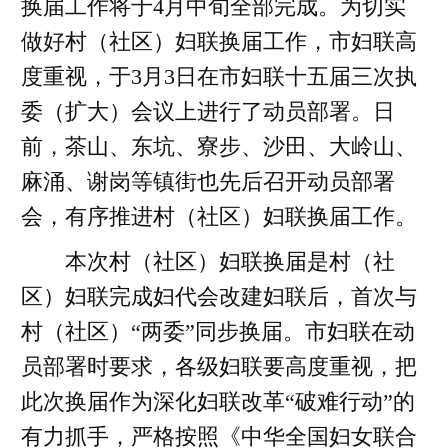
换届工作将于4月中旬全部完成。为切实
做好村（社区）妇联换届工作，市妇联高
度重视，于3月3日在市妇联十五届三次执
委（扩大）会议上进行了动员部署。日
前，茶山、东坑、寮步、沙田、大岭山、
麻涌、谢岗等镇街也先后召开动员部署
会，有序推进村（社区）妇联换届工作。
本次村（社区）妇联换届是村（社
区）妇联完成妇代会改建妇联后，首次与
村（社区）“两委”同步换届。市妇联在动
员部署时要求，各级妇联要高度重视，把
此次换届作为深化妇联改革“破难行动”的
有力抓手，严格按照《中华全国妇女联合