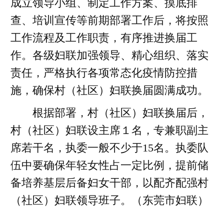
成立领导小组、制定工作方案、摸底排
查、培训宣传等前期部署工作后，将按照
工作流程及工作职责，有序推进换届工
作。各级妇联加强领导、精心组织、落实
责任，严格执行各项常态化疫情防控措
施，确保村（社区）妇联换届圆满成功。
根据部署，村（社区）妇联换届后，
村（社区）妇联设主席１名，专兼职副主
席若干名，执委一般不少于15名。执委队
伍中要确保年轻女性占一定比例，提前储
备培养基层后备妇女干部，以配齐配强村
（社区）妇联领导班子。（东莞市妇联）