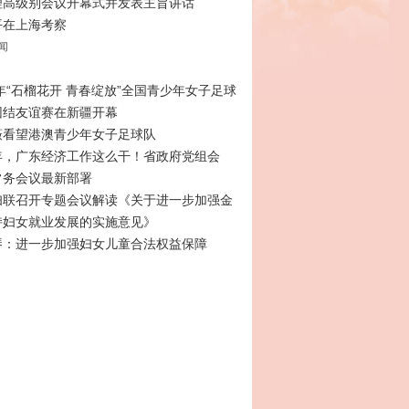
理高级别会议开幕式并发表主旨讲话
平在上海考察
闻
6年“石榴花开 青春绽放”全国青少年女子足球
团结友谊赛在新疆开幕
薇看望港澳青少年女子足球队
年，广东经济工作这么干！省政府党组会
常务会议最新部署
妇联召开专题会议解读《关于进一步加强金
持妇女就业发展的实施意见》
琴：进一步加强妇女儿童合法权益保障