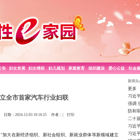
公告
妇女发展
妇女维权
妇儿规划
家庭教育
组织建设
爱心公益
社会
新闻头
更多
习近
立全市首家汽车行业妇联
强调 
防和
：2024-12-03 10:16:25 作者：|
打印
二十
习近
习近平
加大在新经济组织、新社会组织、新就业群体等新领域建立