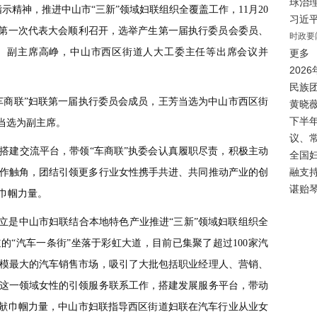
球治
示精神，推进中山市“三新”领域妇联组织全覆盖工作，11月20
习近
女第一次代表大会顺利召开，选举产生第一届执行委员会委员、
时政要
、副主席高峥，中山市西区街道人大工委主任等出席会议并
更多
202
民族
商联”妇联第一届执行委员会成员，王芳当选为中山市西区街
黄晓
下半
当选为副主席。
议、
建交流平台，带领“车商联”执委会认真履职尽责，积极主动
全国
融支
作触角，团结引领更多行业女性携手共进、共同推动产业的创
谌贻
巾帼力量。
是中山市妇联结合本地特色产业推进“三新”领域妇联组织全
的“汽车一条街”坐落于彩虹大道，目前已集聚了超过100家汽
模最大的汽车销售市场，吸引了大批包括职业经理人、营销、
这一领域女性的引领服务联系工作，搭建发展服务平台，带动
贡献巾帼力量，中山市妇联指导西区街道妇联在汽车行业从业女