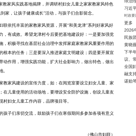
球治
”家教家风实践基地揭牌，并调研村妇女儿童之家家教家风特色
习近
法到家，让孩子健康成长”活动，与孩子们合影留念。
时政要
更多
联依托丰富的家教家风资源，开展“和美龙津”系列好家风好
202
力，有成效。希望龙津村今后要把基地建设好：一是要加强党
民族
施，积极寻找在基层社会治理中发挥家庭家教家风重要作用的
黄晓
下半
的根本的任务；三是要深入推进家庭文明建设；四是要开展宣
议、
带动作用，增强实践功能，扩大社会影响力，做出特色，做出
全国
地。
融支
谌贻
教家风建设的宣传力度，如：在阅览室要设立妇女儿童、家
；在儿童使用的活动场地，要增设安全防护设施，创设儿童友
现村妇女儿童工作内容，品牌项目等。
孩子们亲切交流，鼓励孩子们在寒假期间多参加各项有意义
（佛山市妇联）