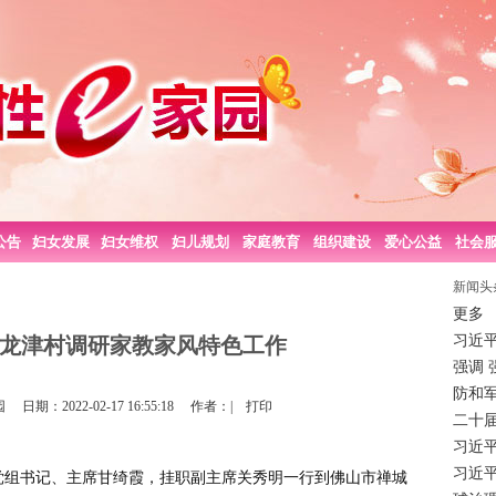
公告
妇女发展
妇女维权
妇儿规划
家庭教育
组织建设
爱心公益
社会
新闻头
更多
习近
龙津村调研家教家风特色工作
强调 
防和
期：2022-02-17 16:55:18 作者：|
打印
二十
习近
习近平
联党组书记、主席甘绮霞，挂职副主席关秀明一行到佛山市禅城