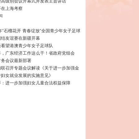
理高级别会议开幕式并发表主旨讲话
平在上海考察
闻
6年“石榴花开 青春绽放”全国青少年女子足球
团结友谊赛在新疆开幕
薇看望港澳青少年女子足球队
年，广东经济工作这么干！省政府党组会
常务会议最新部署
妇联召开专题会议解读《关于进一步加强金
持妇女就业发展的实施意见》
琴：进一步加强妇女儿童合法权益保障