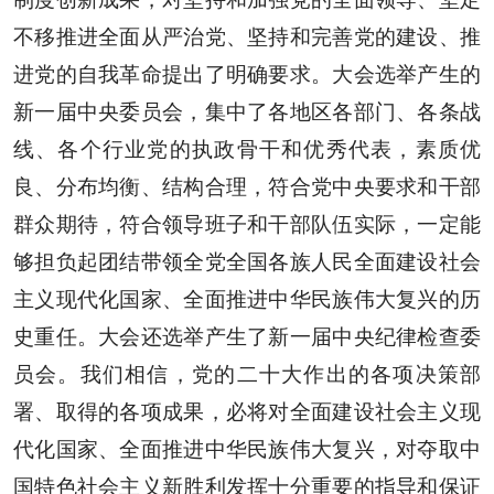
不移推进全面从严治党、坚持和完善党的建设、推
进党的自我革命提出了明确要求。大会选举产生的
新一届中央委员会，集中了各地区各部门、各条战
线、各个行业党的执政骨干和优秀代表，素质优
良、分布均衡、结构合理，符合党中央要求和干部
群众期待，符合领导班子和干部队伍实际，一定能
够担负起团结带领全党全国各族人民全面建设社会
主义现代化国家、全面推进中华民族伟大复兴的历
史重任。大会还选举产生了新一届中央纪律检查委
员会。我们相信，党的二十大作出的各项决策部
署、取得的各项成果，必将对全面建设社会主义现
代化国家、全面推进中华民族伟大复兴，对夺取中
国特色社会主义新胜利发挥十分重要的指导和保证