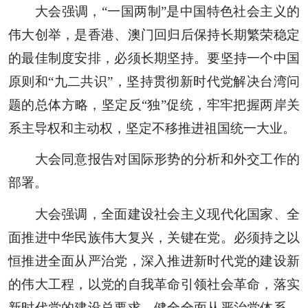
大会强调，“一国两制”是中国特色社会主义的
伟大创举，是香港、澳门回归后保持长期繁荣稳定
的最佳制度安排，必须长期坚持。要坚持一个中国
原则和“九二共识”，坚持贯彻新时代党解决台湾问
题的总体方略，坚定反“独”促统，牢牢把握两岸关
系主导权和主动权，坚定不移推进祖国统一大业。
大会同意报告对国际形势的分析和外交工作的
部署。
大会强调，全面建设社会主义现代化国家、全
面推进中华民族伟大复兴，关键在党。必须持之以
恒推进全面从严治党，深入推进新时代党的建设新
的伟大工程，以党的自我革命引领社会革命，落实
新时代党的建设总要求，健全全面从严治党体系，