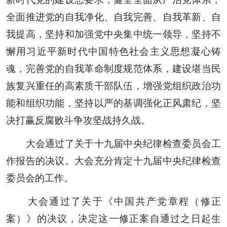
全面推进党的自我净化、自我完善、自我革新、自
我提高，坚持和加强党中央集中统一领导，坚持不
懈用习近平新时代中国特色社会主义思想凝心铸
魂，完善党的自我革命制度规范体系，建设堪当民
族复兴重任的高素质干部队伍，增强党组织政治功
能和组织功能，坚持以严的基调强化正风肃纪，坚
决打赢反腐败斗争攻坚战持久战。
大会通过了关于十九届中央纪律检查委员会工
作报告的决议。大会充分肯定十九届中央纪律检查
委员会的工作。
大会通过了关于《中国共产党章程（修正
案）》的决议，决定这一修正案自通过之日起生