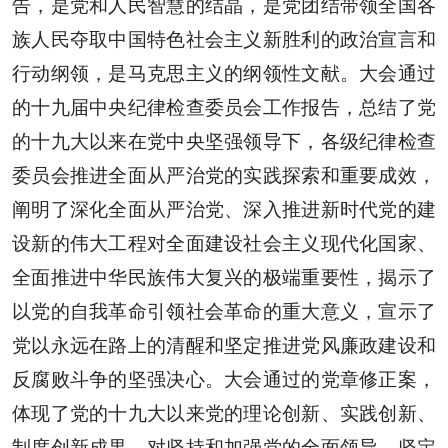
告，是党和人民智慧的结晶，是党团结带领全国各
族人民夺取中国特色社会主义新胜利的政治宣言和
行动纲领，是马克思主义的纲领性文献。大会通过
的十九届中央纪律检查委员会工作报告，总结了党
的十九大以来在党中央坚强领导下，各级纪律检查
委员会推进全面从严治党的实践探索和重要成效，
阐明了深化全面从严治党、深入推进新时代党的建
设新的伟大工程对全面建设社会主义现代化国家、
全面推进中华民族伟大复兴的极端重要性，揭示了
以党的自我革命引领社会革命的重大意义，宣示了
党以永远在路上的清醒和坚定推进党风廉政建设和
反腐败斗争的坚强决心。大会通过的党章修正案，
体现了党的十九大以来党的理论创新、实践创新、
制度创新成果，对坚持和加强党的全面领导、坚定