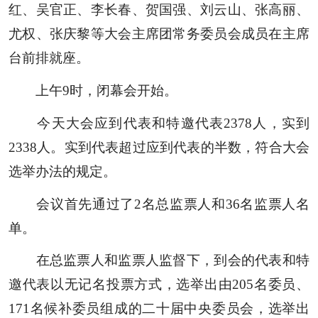
红、吴官正、李长春、贺国强、刘云山、张高丽、
尤权、张庆黎等大会主席团常务委员会成员在主席
台前排就座。
上午9时，闭幕会开始。
今天大会应到代表和特邀代表2378人，实到
2338人。实到代表超过应到代表的半数，符合大会
选举办法的规定。
会议首先通过了2名总监票人和36名监票人名
单。
在总监票人和监票人监督下，到会的代表和特
邀代表以无记名投票方式，选举出由205名委员、
171名候补委员组成的二十届中央委员会，选举出