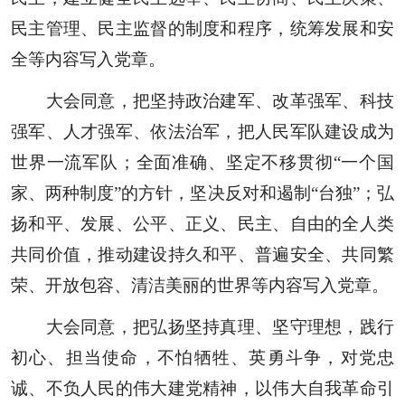
民主管理、民主监督的制度和程序，统筹发展和安
全等内容写入党章。
大会同意，把坚持政治建军、改革强军、科技
强军、人才强军、依法治军，把人民军队建设成为
世界一流军队；全面准确、坚定不移贯彻“一个国
家、两种制度”的方针，坚决反对和遏制“台独”；弘
扬和平、发展、公平、正义、民主、自由的全人类
共同价值，推动建设持久和平、普遍安全、共同繁
荣、开放包容、清洁美丽的世界等内容写入党章。
大会同意，把弘扬坚持真理、坚守理想，践行
初心、担当使命，不怕牺牲、英勇斗争，对党忠
诚、不负人民的伟大建党精神，以伟大自我革命引