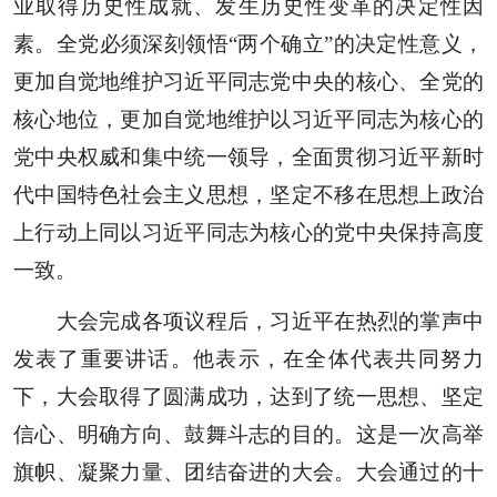
业取得历史性成就、发生历史性变革的决定性因
素。全党必须深刻领悟“两个确立”的决定性意义，
更加自觉地维护习近平同志党中央的核心、全党的
核心地位，更加自觉地维护以习近平同志为核心的
党中央权威和集中统一领导，全面贯彻习近平新时
代中国特色社会主义思想，坚定不移在思想上政治
上行动上同以习近平同志为核心的党中央保持高度
一致。
大会完成各项议程后，习近平在热烈的掌声中
发表了重要讲话。他表示，在全体代表共同努力
下，大会取得了圆满成功，达到了统一思想、坚定
信心、明确方向、鼓舞斗志的目的。这是一次高举
旗帜、凝聚力量、团结奋进的大会。大会通过的十