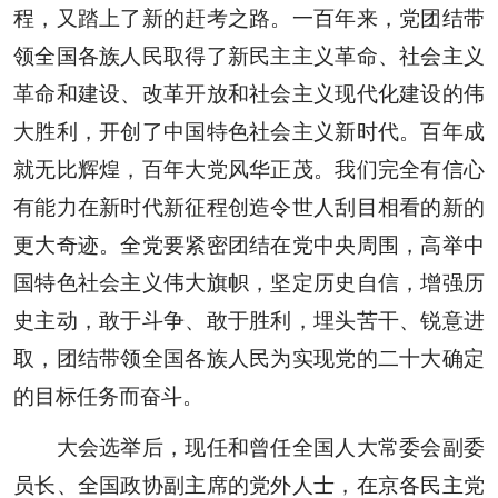
程，又踏上了新的赶考之路。一百年来，党团结带
领全国各族人民取得了新民主主义革命、社会主义
革命和建设、改革开放和社会主义现代化建设的伟
大胜利，开创了中国特色社会主义新时代。百年成
就无比辉煌，百年大党风华正茂。我们完全有信心
有能力在新时代新征程创造令世人刮目相看的新的
更大奇迹。全党要紧密团结在党中央周围，高举中
国特色社会主义伟大旗帜，坚定历史自信，增强历
史主动，敢于斗争、敢于胜利，埋头苦干、锐意进
取，团结带领全国各族人民为实现党的二十大确定
的目标任务而奋斗。
大会选举后，现任和曾任全国人大常委会副委
员长、全国政协副主席的党外人士，在京各民主党