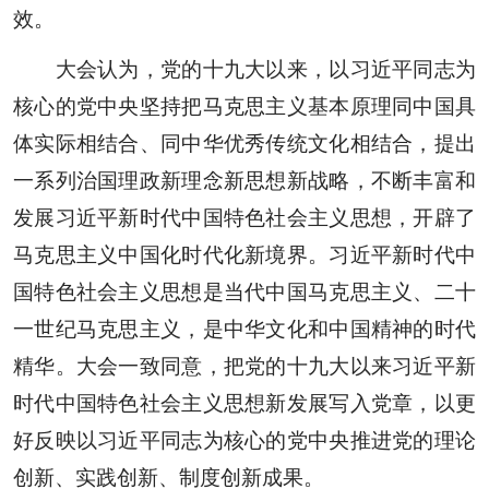
效。
大会认为，党的十九大以来，以习近平同志为
核心的党中央坚持把马克思主义基本原理同中国具
体实际相结合、同中华优秀传统文化相结合，提出
一系列治国理政新理念新思想新战略，不断丰富和
发展习近平新时代中国特色社会主义思想，开辟了
马克思主义中国化时代化新境界。习近平新时代中
国特色社会主义思想是当代中国马克思主义、二十
一世纪马克思主义，是中华文化和中国精神的时代
精华。大会一致同意，把党的十九大以来习近平新
时代中国特色社会主义思想新发展写入党章，以更
好反映以习近平同志为核心的党中央推进党的理论
创新、实践创新、制度创新成果。