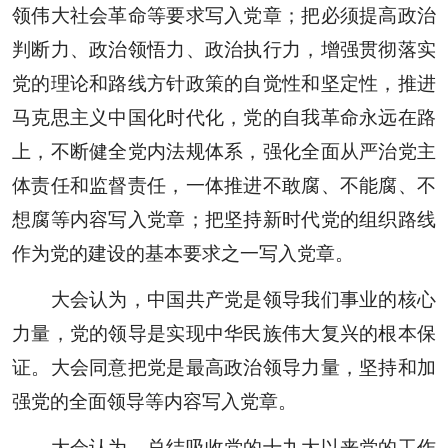
领伟大社会革命等要求写入党章；把必须提高政治
判断力、政治领悟力、政治执行力，增强贯彻落实
党的理论和路线方针政策的自觉性和坚定性，推进
马克思主义中国化时代化，党的自我革命永远在路
上，不断健全党内法规体系，强化全面从严治党主
体责任和监督责任，一体推进不敢腐、不能腐、不
想腐等内容写入党章；把坚持新时代党的组织路线
作为党的建设的基本要求之一写入党章。
大会认为，中国共产党是领导我们事业的核心
力量，党的领导是实现中华民族伟大复兴的根本保
证。大会同意把党是最高政治领导力量，坚持和加
强党的全面领导等内容写入党章。
大会认为，总结吸收党的十九大以来党的工作