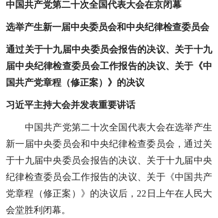
中国共产党第二十次全国代表大会在京闭幕
选举产生新一届中央委员会和中央纪律检查委员会
通过关于十九届中央委员会报告的决议、关于十九
届中央纪律检查委员会工作报告的决议、关于《中
国共产党章程（修正案）》的决议
习近平主持大会并发表重要讲话
中国共产党第二十次全国代表大会在选举产生
新一届中央委员会和中央纪律检查委员会，通过关
于十九届中央委员会报告的决议、关于十九届中央
纪律检查委员会工作报告的决议、关于《中国共产
党章程（修正案）》的决议后，22日上午在人民大
会堂胜利闭幕。