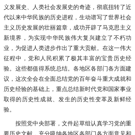
义发展史、人类社会发展史的奇迹，彻底扭转了近
代以来中华民族的历史进程，生动谱写了世界社会
主义历史发展的壮丽篇章，成功开辟了马克思主义
新境界，为实现中华民族伟大复兴建立了不朽功
业，为促进人类进步作出了重大贡献。在这一伟大
征程中，党和人民积累了极其丰富的宝贵历史经
验。这些都值得系统总结。各地区各部门各方面建
议，这次全会在全面总结党的百年奋斗重大成就和
历史经验的基础上，重点总结新时代党和国家事业
取得的历史性成就、发生的历史性变革及新鲜经
验。
按照党中央部署，文件起草组认真学习党的重
要历史文献，充分吸纳各地区各部门各方面意见和