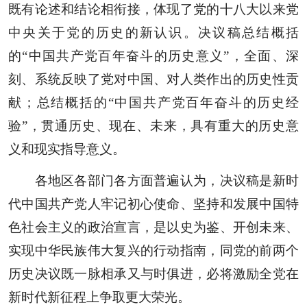
既有论述和结论相衔接，体现了党的十八大以来党
中央关于党的历史的新认识。决议稿总结概括
的“中国共产党百年奋斗的历史意义”，全面、深
刻、系统反映了党对中国、对人类作出的历史性贡
献；总结概括的“中国共产党百年奋斗的历史经
验”，贯通历史、现在、未来，具有重大的历史意
义和现实指导意义。
各地区各部门各方面普遍认为，决议稿是新时
代中国共产党人牢记初心使命、坚持和发展中国特
色社会主义的政治宣言，是以史为鉴、开创未来、
实现中华民族伟大复兴的行动指南，同党的前两个
历史决议既一脉相承又与时俱进，必将激励全党在
新时代新征程上争取更大荣光。