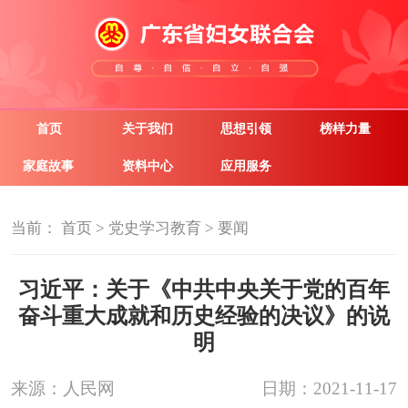
首页
关于我们
思想引领
榜样力量
家庭故事
资料中心
应用服务
当前：
首页
>
党史学习教育
>
要闻
习近平：关于《中共中央关于党的百年
奋斗重大成就和历史经验的决议》的说
明
来源：人民网
日期：2021-11-17