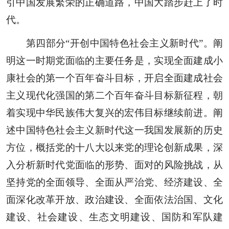
引中国发展繁荣的正确道路，中国大踏步赶上了时
代。
第四部分“开创中国特色社会主义新时代”。阐
明这一时期党面临的主要任务是，实现全面建成小
康社会的第一个百年奋斗目标，开启全面建成社会
主义现代化强国的第二个百年奋斗目标新征程，朝
着实现中华民族伟大复兴的宏伟目标继续前进。阐
述中国特色社会主义新时代这一我国发展新的历史
方位，概括党的十八大以来党的理论创新成果，深
入分析新时代党面临的形势、面对的风险挑战，从
坚持党的全面领导、全面从严治党、经济建设、全
面深化改革开放、政治建设、全面依法治国、文化
建设、社会建设、生态文明建设、国防和军队建