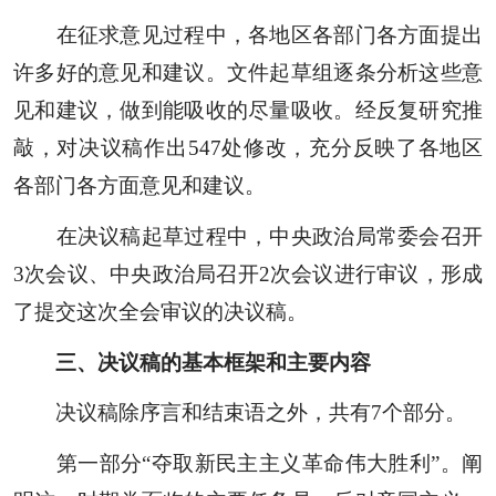
在征求意见过程中，各地区各部门各方面提出
许多好的意见和建议。文件起草组逐条分析这些意
见和建议，做到能吸收的尽量吸收。经反复研究推
敲，对决议稿作出547处修改，充分反映了各地区
各部门各方面意见和建议。
在决议稿起草过程中，中央政治局常委会召开
3次会议、中央政治局召开2次会议进行审议，形成
了提交这次全会审议的决议稿。
三、决议稿的基本框架和主要内容
决议稿除序言和结束语之外，共有7个部分。
第一部分“夺取新民主主义革命伟大胜利”。阐