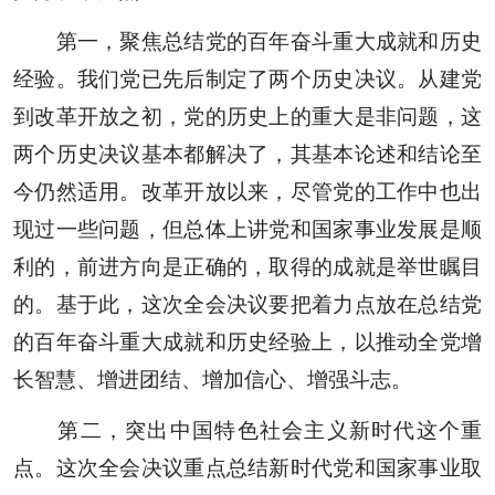
第一，聚焦总结党的百年奋斗重大成就和历史
经验。我们党已先后制定了两个历史决议。从建党
到改革开放之初，党的历史上的重大是非问题，这
两个历史决议基本都解决了，其基本论述和结论至
今仍然适用。改革开放以来，尽管党的工作中也出
现过一些问题，但总体上讲党和国家事业发展是顺
利的，前进方向是正确的，取得的成就是举世瞩目
的。基于此，这次全会决议要把着力点放在总结党
的百年奋斗重大成就和历史经验上，以推动全党增
长智慧、增进团结、增加信心、增强斗志。
第二，突出中国特色社会主义新时代这个重
点。这次全会决议重点总结新时代党和国家事业取