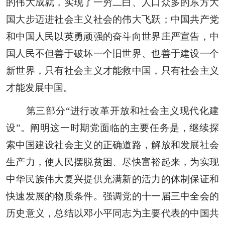
的伟大成就，实现了一穷二白、人口众多的东方大
国大步迈进社会主义社会的伟大飞跃；中国共产党
和中国人民以英勇顽强的奋斗向世界庄严宣告，中
国人民不但善于破坏一个旧世界、也善于建设一个
新世界，只有社会主义才能救中国，只有社会主义
才能发展中国。
第三部分“进行改革开放和社会主义现代化建
设”。阐明这一时期党面临的主要任务是，继续探
索中国建设社会主义的正确道路，解放和发展社会
生产力，使人民摆脱贫困、尽快富裕起来，为实现
中华民族伟大复兴提供充满新的活力的体制保证和
快速发展的物质条件。强调党的十一届三中全会的
历史意义，总结以邓小平同志为主要代表的中国共