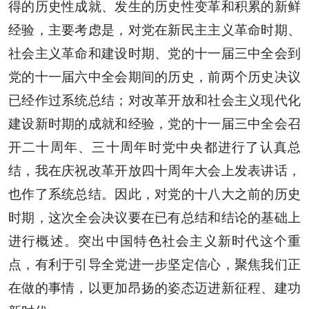
得的历史性成就、发生的历史性变革和积累的新鲜
经验，主要考虑是，对党在新民主主义革命时期、
社会主义革命和建设时期、党的十一届三中全会到
党的十一届六中全会期间的历史，前两个历史决议
已经作过系统总结；对改革开放和社会主义现代化
建设新时期的成就和经验，党的十一届三中全会召
开二十周年、三十周年时党中央都进行了认真总
结，我在庆祝改革开放四十周年大会上发表讲话，
也作了系统总结。因此，对党的十八大之前的历史
时期，这次全会决议要在已有总结和结论的基础上
进行概述。突出中国特色社会主义新时代这个重
点，有利于引导全党进一步坚定信心，聚焦我们正
在做的事情，以更加昂扬的姿态迈进新征程、建功