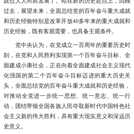
践也大大向前发展了。站在新的历史起点上，回顾
过去，展望未来，全面总结党的百年奋斗重大成就
和历史经验特别是改革开放40多年来的重大成就和
历史经验，既有客观需要，也具备主观条件。
党中央认为，在党成立一百周年的重要历史时
刻，在党和人民胜利实现第一个百年奋斗目标、全
面建成小康社会，正在向着全面建成社会主义现代
化强国的第二个百年奋斗目标迈进的重大历史关
头，全面总结党的百年奋斗重大成就和历史经验，
对推动全党进一步统一思想、统一意志、统一行
动，团结带领全国各族人民夺取新时代中国特色社
会主义新的伟大胜利，具有重大现实意义和深远历
史意义。