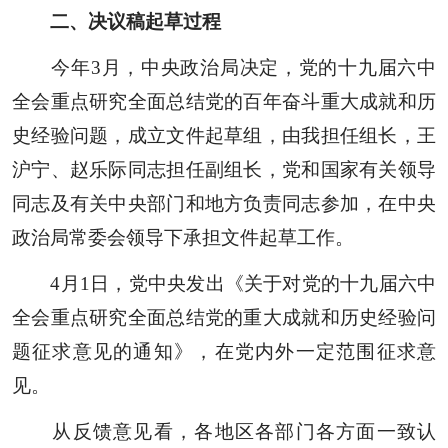
二、决议稿起草过程
今年3月，中央政治局决定，党的十九届六中
全会重点研究全面总结党的百年奋斗重大成就和历
史经验问题，成立文件起草组，由我担任组长，王
沪宁、赵乐际同志担任副组长，党和国家有关领导
同志及有关中央部门和地方负责同志参加，在中央
政治局常委会领导下承担文件起草工作。
4月1日，党中央发出《关于对党的十九届六中
全会重点研究全面总结党的重大成就和历史经验问
题征求意见的通知》，在党内外一定范围征求意
见。
从反馈意见看，各地区各部门各方面一致认