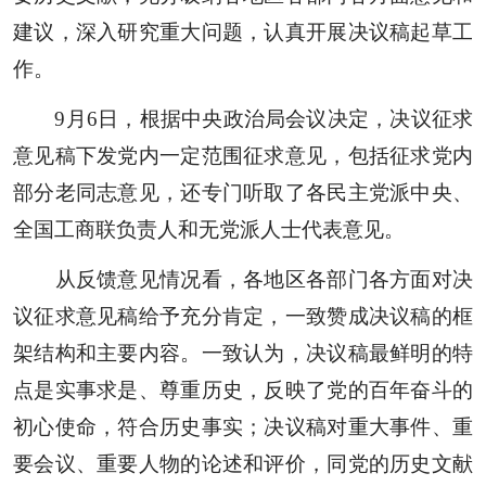
建议，深入研究重大问题，认真开展决议稿起草工
作。
9月6日，根据中央政治局会议决定，决议征求
意见稿下发党内一定范围征求意见，包括征求党内
部分老同志意见，还专门听取了各民主党派中央、
全国工商联负责人和无党派人士代表意见。
从反馈意见情况看，各地区各部门各方面对决
议征求意见稿给予充分肯定，一致赞成决议稿的框
架结构和主要内容。一致认为，决议稿最鲜明的特
点是实事求是、尊重历史，反映了党的百年奋斗的
初心使命，符合历史事实；决议稿对重大事件、重
要会议、重要人物的论述和评价，同党的历史文献