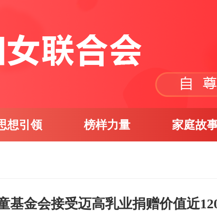
思想引领
榜样力量
家庭故
童基金会接受迈高乳业捐赠价值近12